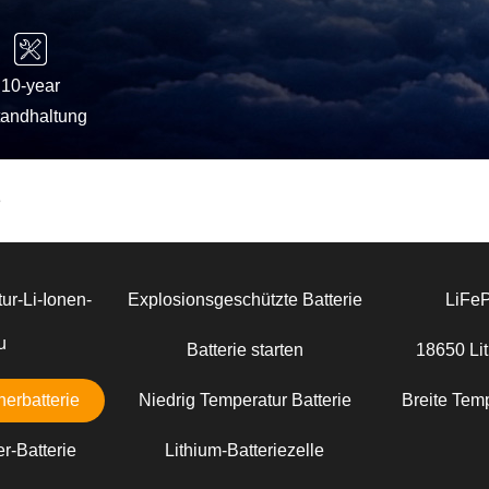
10-year
tandhaltung
e
ur-Li-Ionen-
Explosionsgeschützte Batterie
LiFe
u
Batterie starten
18650 Lit
erbatterie
Niedrig Temperatur Batterie
Breite Temp
r-Batterie
Lithium-Batteriezelle