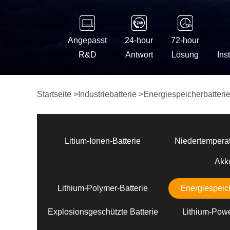
Angepasst
24-hour
72-hour
R&D
Antwort
Lösung
Ins
Startseite
>
Industriebatterie
>
Energiespeicherbatteri
Litium-Ionen-Batterie
Niedertemperat
Akk
Lithium-Polymer-Batterie
Energiespeich
Explosionsgeschützte Batterie
Lithium-Powe