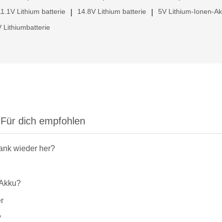
11.1V Lithium batterie
14.8V Lithium batterie
5V Lithium-Ionen-A
|
|
 Lithiumbatterie
Für dich empfohlen
rank wieder her?
-Akku?
r
?