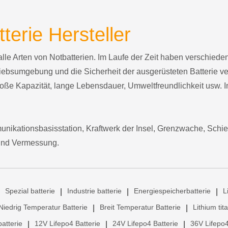
terie Hersteller
 alle Arten von Notbatterien. Im Laufe der Zeit haben verschi
iebsumgebung und die Sicherheit der ausgerüsteten Batterie ve
e Kapazität, lange Lebensdauer, Umweltfreundlichkeit usw. Im
ationsbasisstation, Kraftwerk der Insel, Grenzwache, Schien
und Vermessung.
Spezial batterie
Industrie batterie
Energiespeicherbatterie
L
|
|
|
Niedrig Temperatur Batterie
Breit Temperatur Batterie
Lithium tit
|
|
atterie
12V Lifepo4 Batterie
24V Lifepo4 Batterie
36V Lifepo4
|
|
|