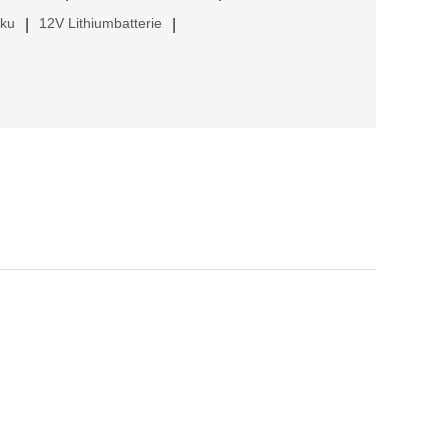
kku
12V Lithiumbatterie
|
|