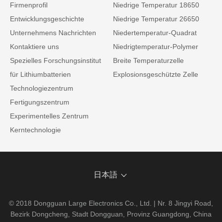
Firmenprofil
Niedrige Temperatur 18650
Entwicklungsgeschichte
Niedrige Temperatur 26650
Unternehmens Nachrichten
Niedertemperatur-Quadrat
Kontaktiere uns
Niedrigtemperatur-Polymer
Spezielles Forschungsinstitut
Breite Temperaturzelle
für Lithiumbatterien
Explosionsgeschützte Zelle
Technologiezentrum
Fertigungszentrum
Experimentelles Zentrum
Kerntechnologie
日本語
© 2018 Dongguan Large Electronics Co., Ltd. | Nr. 8 Jingyi Road,
Bezirk Dongcheng, Stadt Dongguan, Provinz Guangdong, China