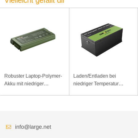
Vielleicht gefällt dir
Robuster Laptop-Polymer-
Laden/Entladen bei
Akku mit niedriger
niedriger Temperatur
Temperatur und hoher
LiFePO4-Akku 32V 20Ah
Energiedichte, 11,1 V, 7800
für Telekommunikations-
mAh
Basisstation mit RS485-
Kommunikation
info@large.net