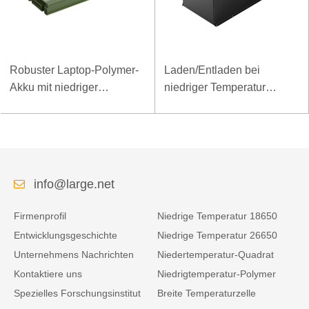
Robuster Laptop-Polymer-
Laden/Entladen bei
Akku mit niedriger
niedriger Temperatur
Temperatur und hoher
LiFePO4-Akku 32V 20Ah
Energiedichte, 11,1 V, 7800
für Telekommunikations-
mAh
Basisstation mit RS485-
Kommunikation
info@large.net
Firmenprofil
Niedrige Temperatur 18650
Entwicklungsgeschichte
Niedrige Temperatur 26650
Unternehmens Nachrichten
Niedertemperatur-Quadrat
Kontaktiere uns
Niedrigtemperatur-Polymer
Spezielles Forschungsinstitut
Breite Temperaturzelle