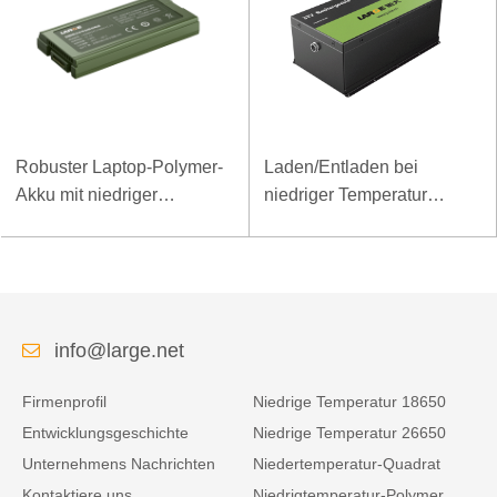
Robuster Laptop-Polymer-
Laden/Entladen bei
Akku mit niedriger
niedriger Temperatur
Temperatur und hoher
LiFePO4-Akku 32V 20Ah
Energiedichte, 11,1 V, 7800
für Telekommunikations-
mAh
Basisstation mit RS485-
Kommunikation
info@large.net
Firmenprofil
Niedrige Temperatur 18650
Entwicklungsgeschichte
Niedrige Temperatur 26650
Unternehmens Nachrichten
Niedertemperatur-Quadrat
Kontaktiere uns
Niedrigtemperatur-Polymer