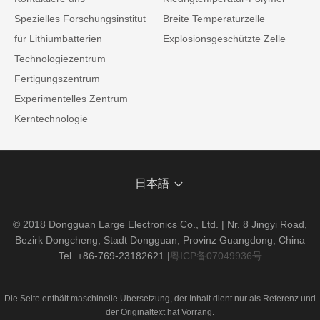
Spezielles Forschungsinstitut
Breite Temperaturzelle
für Lithiumbatterien
Explosionsgeschützte Zelle
Technologiezentrum
Fertigungszentrum
Experimentelles Zentrum
Kerntechnologie
日本語
© 2018 Dongguan Large Electronics Co., Ltd. | Nr. 8 Jingyi Road,
Bezirk Dongcheng, Stadt Dongguan, Provinz Guangdong, China
Tel. +86-769-23182621
|
粤ICP备07049936号
Die Seite enthält maschinelle Übersetzung, der Inhalt dient nur als Referenz und
der Originaltext hat Vorrang.