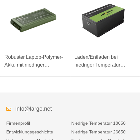
Robuster Laptop-Polymer-
Laden/Entladen bei
Akku mit niedriger
niedriger Temperatur
Temperatur und hoher
LiFePO4-Akku 32V 20Ah
Energiedichte, 11,1 V, 7800
für Telekommunikations-
mAh
Basisstation mit RS485-
Kommunikation
info@large.net
Firmenprofil
Niedrige Temperatur 18650
Entwicklungsgeschichte
Niedrige Temperatur 26650