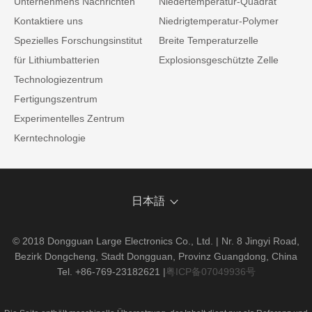
Unternehmens Nachrichten
Niedertemperatur-Quadrat
Kontaktiere uns
Niedrigtemperatur-Polymer
Spezielles Forschungsinstitut
Breite Temperaturzelle
für Lithiumbatterien
Explosionsgeschützte Zelle
Technologiezentrum
Fertigungszentrum
Experimentelles Zentrum
Kerntechnologie
日本語
© 2018 Dongguan Large Electronics Co., Ltd. | Nr. 8 Jingyi Road,
Bezirk Dongcheng, Stadt Dongguan, Provinz Guangdong, China
Tel. +86-769-23182621
|
粤ICP备07049936号