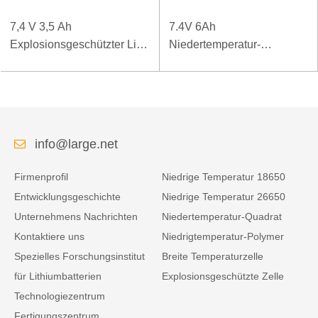
7,4 V 3,5 Ah
7.4V 6Ah
Explosionsgeschützter Li-
Niedertemperatur-
Polymer-Akku für spezielle
Polymerbatterie für mobiles
mobile Endgeräte
Terminal
info@large.net
Firmenprofil
Niedrige Temperatur 18650
Entwicklungsgeschichte
Niedrige Temperatur 26650
Unternehmens Nachrichten
Niedertemperatur-Quadrat
Kontaktiere uns
Niedrigtemperatur-Polymer
Spezielles Forschungsinstitut
Breite Temperaturzelle
für Lithiumbatterien
Explosionsgeschützte Zelle
Technologiezentrum
Fertigungszentrum