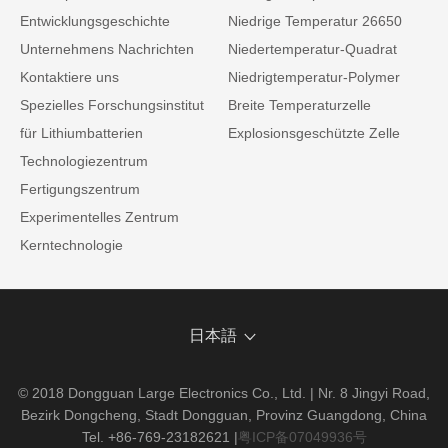
Entwicklungsgeschichte
Niedrige Temperatur 26650
Unternehmens Nachrichten
Niedertemperatur-Quadrat
Kontaktiere uns
Niedrigtemperatur-Polymer
Spezielles Forschungsinstitut
Breite Temperaturzelle
für Lithiumbatterien
Explosionsgeschützte Zelle
Technologiezentrum
Fertigungszentrum
Experimentelles Zentrum
Kerntechnologie
日本語
© 2018 Dongguan Large Electronics Co., Ltd. | Nr. 8 Jingyi Road,
Bezirk Dongcheng, Stadt Dongguan, Provinz Guangdong, China
Tel. +86-769-23182621
|
粤ICP备07049936号