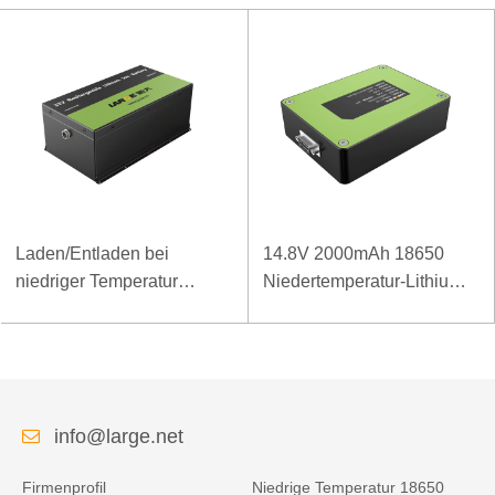
Laden/Entladen bei
14.8V 2000mAh 18650
niedriger Temperatur
Niedertemperatur-Lithium-
LiFePO4-Akku 32V 20Ah
Ionen-Akku für drahtlosen
für Telekommunikations-
Detektor
Basisstation mit RS485-
Kommunikation
info@large.net
Firmenprofil
Niedrige Temperatur 18650