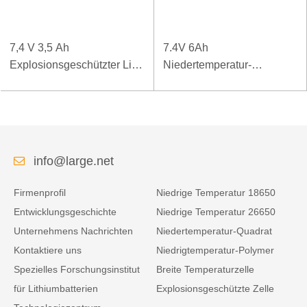
7,4 V 3,5 Ah
7.4V 6Ah
Explosionsgeschützter Li-
Niedertemperatur-
Polymer-Akku für spezielle
Polymerbatterie für mobiles
mobile Endgeräte
Terminal
info@large.net
Firmenprofil
Niedrige Temperatur 18650
Entwicklungsgeschichte
Niedrige Temperatur 26650
Unternehmens Nachrichten
Niedertemperatur-Quadrat
Kontaktiere uns
Niedrigtemperatur-Polymer
Spezielles Forschungsinstitut
Breite Temperaturzelle
für Lithiumbatterien
Explosionsgeschützte Zelle