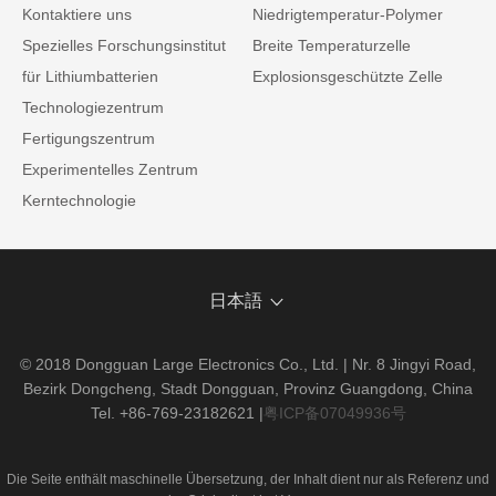
Kontaktiere uns
Niedrigtemperatur-Polymer
Spezielles Forschungsinstitut
Breite Temperaturzelle
für Lithiumbatterien
Explosionsgeschützte Zelle
Technologiezentrum
Fertigungszentrum
Experimentelles Zentrum
Kerntechnologie
日本語
© 2018 Dongguan Large Electronics Co., Ltd. | Nr. 8 Jingyi Road,
Bezirk Dongcheng, Stadt Dongguan, Provinz Guangdong, China
Tel. +86-769-23182621
|
粤ICP备07049936号
Die Seite enthält maschinelle Übersetzung, der Inhalt dient nur als Referenz und