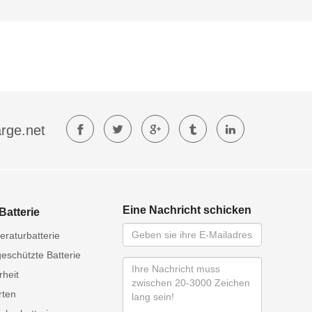
rge.net
Eine Nachricht schicken
Batterie
raturbatterie
eschützte Batterie
rheit
rten